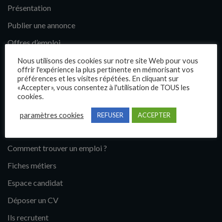
Présentation
Publier une annonce
Offres d’emploi
Questions fréquentes
Nous utilisons des cookies sur notre site Web pour vous
offrir l'expérience la plus pertinente en mémorisant vos
Blog
préférences et les visites répétées. En cliquant sur
«Accepter», vous consentez à l'utilisation de TOUS les
Contact
cookies.
paramètres cookies
REFUSER
ACCEPTER
Candidats
Comment trouver un emploi ?
Fiches métiers
Espace candidat
Déposer un CV
Ils recrutent