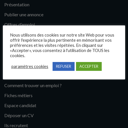
Présentation
Publier une annonce
Offres d’emploi
Questions fréquentes
Nous utilisons des cookies sur notre site Web pour vous
offrir l'expérience la plus pertinente en mémorisant vos
Blog
préférences et les visites répétées. En cliquant sur
«Accepter», vous consentez à l'utilisation de TOUS les
Contact
cookies.
paramètres cookies
REFUSER
ACCEPTER
Candidats
Comment trouver un emploi ?
Fiches métiers
Espace candidat
Déposer un CV
Ils recrutent