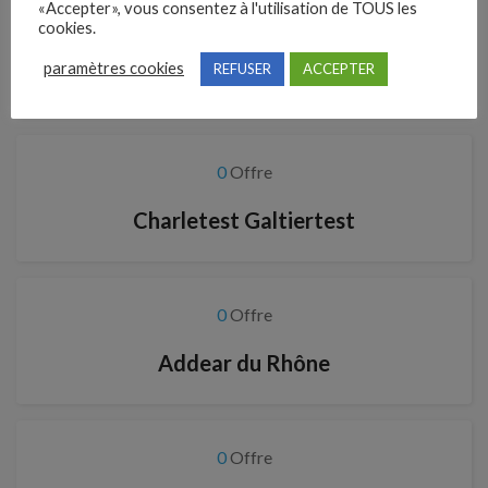
«Accepter», vous consentez à l'utilisation de TOUS les
cookies.
0
Offre
paramètres cookies
REFUSER
ACCEPTER
Testdepuisentreprise
0
Offre
Charletest Galtiertest
0
Offre
Addear du Rhône
0
Offre