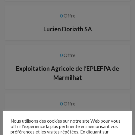
0
Offre
Lucien Doriath SA
0
Offre
Exploitation Agricole de l’EPLEFPA de
Marmilhat
0
Offre
Sarl capelle
Nous utilisons des cookies sur notre site Web pour vous
offrir l'expérience la plus pertinente en mémorisant vos
préférences et les visites répétées. En cliquant sur