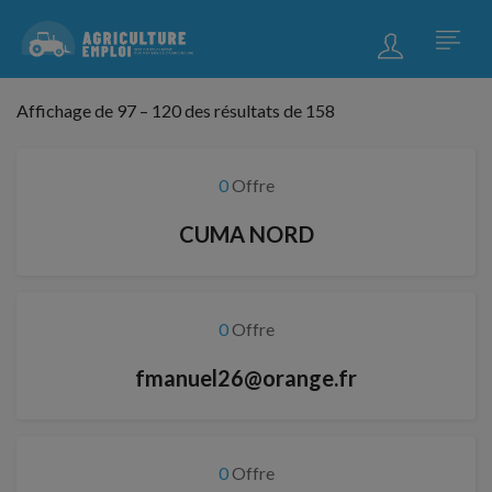
Affichage de
97
–
120
des résultats de 158
0
Offre
CUMA NORD
0
Offre
fmanuel26@orange.fr
0
Offre