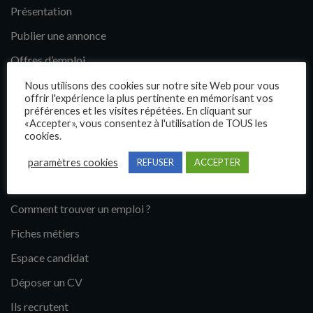
Présentation
Publier une annonce
Offres d’emploi
Questions fréquentes
Nous utilisons des cookies sur notre site Web pour vous
offrir l'expérience la plus pertinente en mémorisant vos
Blog
préférences et les visites répétées. En cliquant sur
«Accepter», vous consentez à l'utilisation de TOUS les
Contact
cookies.
paramètres cookies
REFUSER
ACCEPTER
Candidats
Comment trouver un emploi ?
Fiches métiers
Espace candidat
Déposer un CV
Ils recrutent