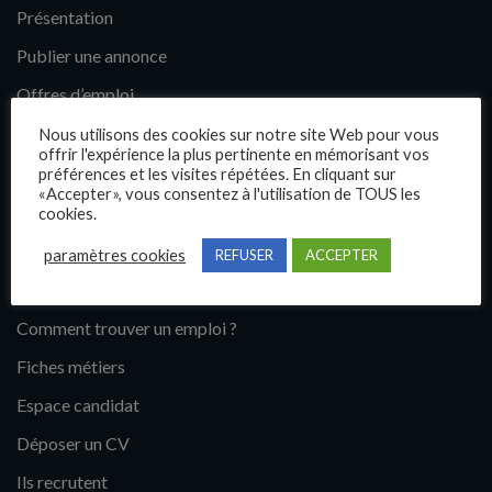
Présentation
Publier une annonce
Offres d’emploi
Questions fréquentes
Nous utilisons des cookies sur notre site Web pour vous
offrir l'expérience la plus pertinente en mémorisant vos
Blog
préférences et les visites répétées. En cliquant sur
«Accepter», vous consentez à l'utilisation de TOUS les
Contact
cookies.
paramètres cookies
REFUSER
ACCEPTER
Candidats
Comment trouver un emploi ?
Fiches métiers
Espace candidat
Déposer un CV
Ils recrutent