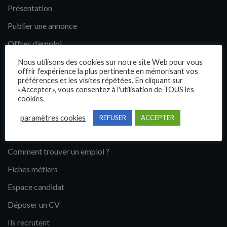
Présentation
Publier une annonce
Offres d’emploi
Questions fréquentes
Nous utilisons des cookies sur notre site Web pour vous
offrir l'expérience la plus pertinente en mémorisant vos
Blog
préférences et les visites répétées. En cliquant sur
«Accepter», vous consentez à l'utilisation de TOUS les
Contact
cookies.
paramètres cookies
REFUSER
ACCEPTER
Candidats
Comment trouver un emploi ?
Fiches métiers
Espace candidat
Déposer un CV
Ils recrutent