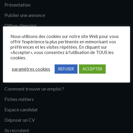
Présentation
Publier une annonce
Offres d’emploi
Questions fréquentes
Nous utilisons des cookies sur notre site Web pour vous
offrir l'expérience la plus pertinente en mémorisant vos
Blog
préférences et les visites répétées. En cliquant sur
«Accepter», vous consentez à l'utilisation de TOUS les
Contact
cookies.
paramètres cookies
REFUSER
ACCEPTER
Candidats
Comment trouver un emploi ?
Fiches métiers
Espace candidat
Déposer un CV
Ils recrutent