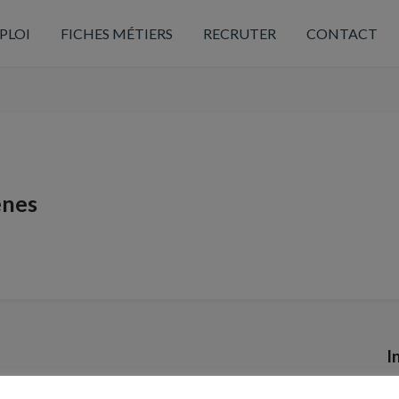
PLOI
FICHES MÉTIERS
RECRUTER
CONTACT
enes
I