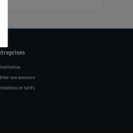
treprises
ésentation
blier une annonce
estations et tarifs