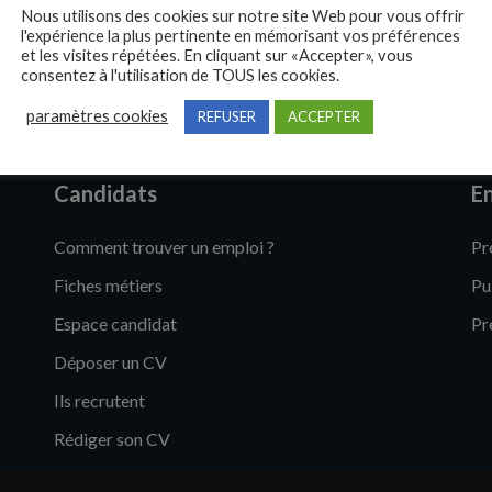
Nous utilisons des cookies sur notre site Web pour vous offrir
l'expérience la plus pertinente en mémorisant vos préférences
et les visites répétées. En cliquant sur «Accepter», vous
consentez à l'utilisation de TOUS les cookies.
paramètres cookies
REFUSER
ACCEPTER
Candidats
En
Comment trouver un emploi ?
Pr
Fiches métiers
Pu
Espace candidat
Pr
Déposer un CV
Ils recrutent
Rédiger son CV