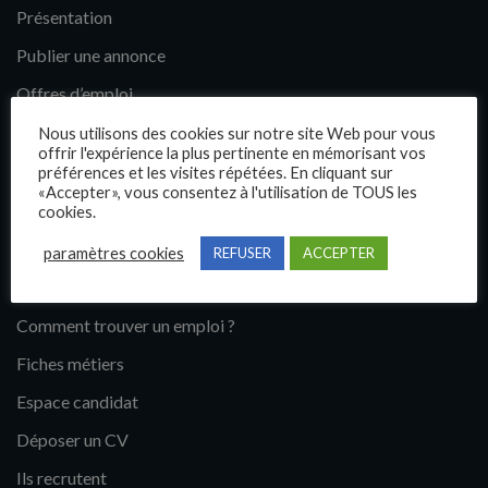
Présentation
Publier une annonce
Offres d’emploi
Questions fréquentes
Nous utilisons des cookies sur notre site Web pour vous
offrir l'expérience la plus pertinente en mémorisant vos
Blog
préférences et les visites répétées. En cliquant sur
«Accepter», vous consentez à l'utilisation de TOUS les
Contact
cookies.
paramètres cookies
REFUSER
ACCEPTER
Candidats
Comment trouver un emploi ?
Fiches métiers
Espace candidat
Déposer un CV
Ils recrutent