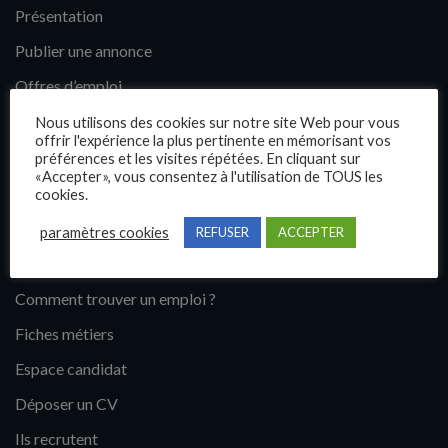
Présentation
Publier une annonce
Offres d’emploi
Questions fréquentes
Nous utilisons des cookies sur notre site Web pour vous
offrir l'expérience la plus pertinente en mémorisant vos
Blog
préférences et les visites répétées. En cliquant sur
«Accepter», vous consentez à l'utilisation de TOUS les
Contact
cookies.
paramètres cookies
REFUSER
ACCEPTER
Candidats
Comment trouver un emploi ?
Fiches métiers
Espace candidat
Déposer un CV
Ils recrutent