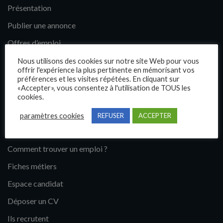
Présentation
Publier une annonce
Offres d’emploi
Questions fréquentes
Nous utilisons des cookies sur notre site Web pour vous
offrir l'expérience la plus pertinente en mémorisant vos
Blog
préférences et les visites répétées. En cliquant sur
«Accepter», vous consentez à l'utilisation de TOUS les
Contact
cookies.
paramètres cookies
REFUSER
ACCEPTER
Candidats
Comment trouver un emploi ?
Fiches métiers
Espace candidat
Déposer un CV
Ils recrutent