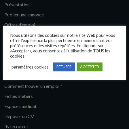
Présentation
Publier une annonce
Offres d’emploi
Questions fréquentes
Nous utilisons des cookies sur notre site Web pour vous
offrir l'expérience la plus pertinente en mémorisant vos
Blog
préférences et les visites répétées. En cliquant sur
«Accepter», vous consentez à l'utilisation de TOUS les
Contact
cookies.
paramètres cookies
REFUSER
ACCEPTER
Candidats
Comment trouver un emploi ?
Fiches métiers
Espace candidat
Déposer un CV
Ils recrutent