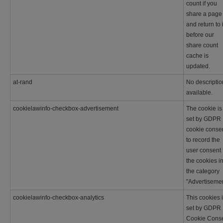
count if you
share a page
and return to i
before our
share count
cache is
updated.
at-rand
No descriptio
available.
cookielawinfo-checkbox-advertisement
The cookie is
set by GDPR
cookie conse
to record the
user consent 
the cookies i
the category
"Advertisemen
cookielawinfo-checkbox-analytics
This cookies 
set by GDPR
Cookie Cons