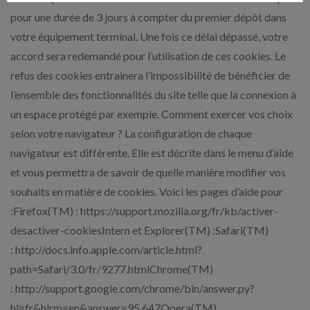
pour une durée de 3 jours à compter du premier dépôt dans
votre équipement terminal. Une fois ce délai dépassé, votre
accord sera redemandé pour l’utilisation de ces cookies. Le
refus des cookies entrainera l’impossibilité de bénéficier de
l’ensemble des fonctionnalités du site telle que la connexion à
un espace protégé par exemple. Comment exercer vos choix
selon votre navigateur ? La configuration de chaque
navigateur est différente. Elle est décrite dans le menu d’aide
et vous permettra de savoir de quelle manière modifier vos
souhaits en matière de cookies. Voici les pages d’aide pour
:Firefox(TM) : https://support.mozilla.org/fr/kb/activer-
desactiver-cookiesIntern et Explorer(TM) :Safari(TM)
: http://docs.info.apple.com/article.html?
path=Safari/3.0/fr/9277.htmlChrome(TM)
: http://support.google.com/chrome/bin/answer.py?
hl=fr&hlrm=en&answer=95 647Opera(TM)