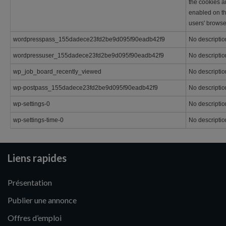
the cookies a
enabled on t
users' browse
wordpresspass_155dadece23fd2be9d095f90eadb42f9
No descriptio
wordpressuser_155dadece23fd2be9d095f90eadb42f9
No descriptio
wp_job_board_recently_viewed
No descriptio
wp-postpass_155dadece23fd2be9d095f90eadb42f9
No descriptio
wp-settings-0
No descriptio
wp-settings-time-0
No descriptio
Liens rapides
Présentation
Publier une annonce
Offres d’emploi