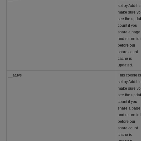
set by Addthis
make sure yo
see the upda
count if you
share a page
and return to i
before our
share count
cache is
updated.
__atuvs
This cookie is
set by Addthis
make sure yo
see the upda
count if you
share a page
and return to i
before our
share count
cache is