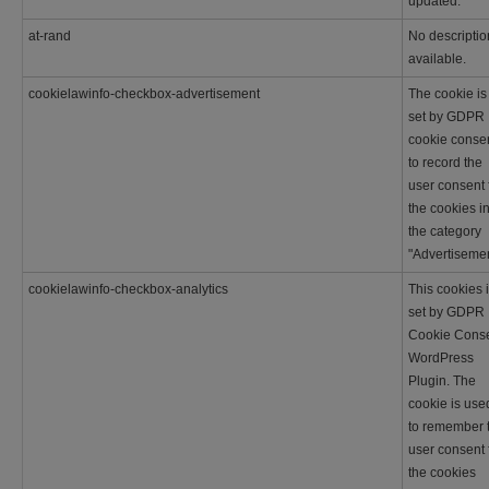
updated.
at-rand
No descriptio
available.
cookielawinfo-checkbox-advertisement
The cookie is
set by GDPR
cookie conse
to record the
user consent 
the cookies i
the category
"Advertisemen
cookielawinfo-checkbox-analytics
This cookies 
set by GDPR
Cookie Cons
WordPress
Plugin. The
cookie is use
to remember 
user consent 
the cookies