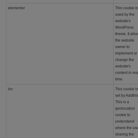
elementor
This cookie is
used by the
website's
WordPress
theme. It allo
the website
owner to
implement or
change the
website's
content in rea
time.
loc
This cookie is
set by Addthis
This is a
geolocation
cookie to
understand
where the us
sharing the