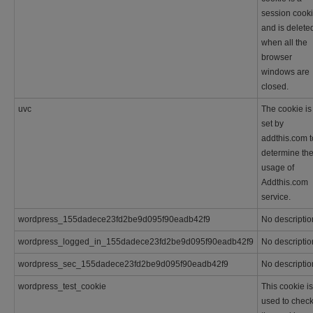
session cook
and is delete
when all the
browser
windows are
closed.
uvc
The cookie is
set by
addthis.com t
determine th
usage of
Addthis.com
service.
wordpress_155dadece23fd2be9d095f90eadb42f9
No descriptio
wordpress_logged_in_155dadece23fd2be9d095f90eadb42f9
No descriptio
wordpress_sec_155dadece23fd2be9d095f90eadb42f9
No descriptio
wordpress_test_cookie
This cookie is
used to check 