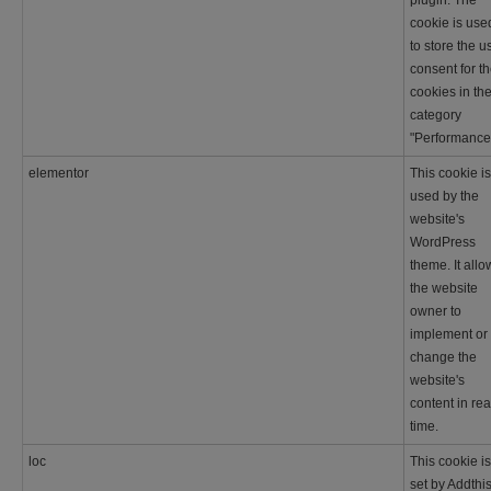
plugin. The
cookie is use
to store the u
consent for t
cookies in th
category
"Performance
elementor
This cookie is
used by the
website's
WordPress
theme. It allo
the website
owner to
implement or
change the
website's
content in rea
time.
loc
This cookie is
set by Addthis