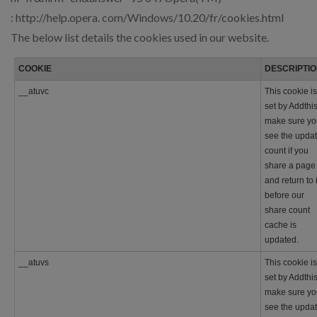
: http://help.opera. com/Windows/10.20/fr/cookies.html
The below list details the cookies used in our website.
COOKIE
DESCRIPTI
__atuvc
This cookie is
set by Addthis
make sure yo
see the upda
count if you
share a page
and return to i
before our
share count
cache is
updated.
__atuvs
This cookie is
set by Addthis
make sure yo
see the upda