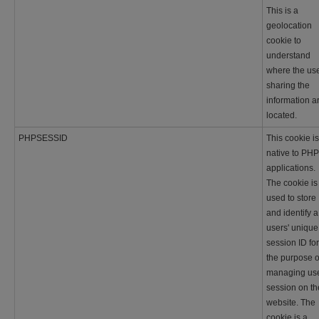
This is a
geolocation
cookie to
understand
where the us
sharing the
information a
located.
PHPSESSID
This cookie is
native to PHP
applications.
The cookie is
used to store
and identify a
users' unique
session ID for
the purpose o
managing us
session on th
website. The
cookie is a